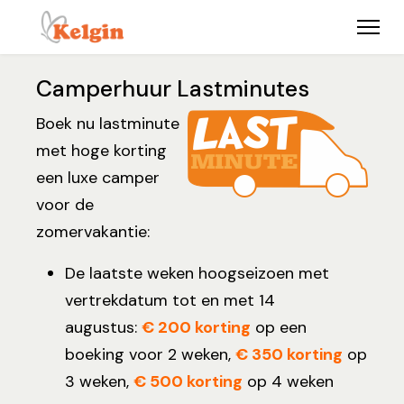
mpers
Schitterend design
Scherpe prijzen
V
Camperhuur Lastminutes
Boek nu lastminute
met hoge korting
een luxe camper
voor de
zomervakantie:
De laatste weken hoogseizoen met
vertrekdatum tot en met 14
augustus:
€ 200 korting
op een
boeking voor 2 weken,
€ 350 korting
op
3 weken,
€ 500 korting
op 4 weken